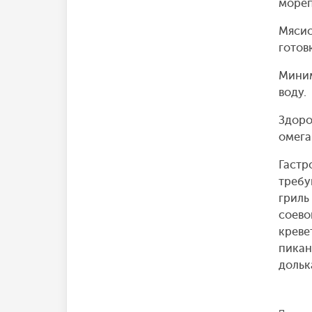
мореп
Мясис
готов
Миним
воду.
Здоро
омега
Гастр
требу
гриль
соево
креве
пикан
дольк