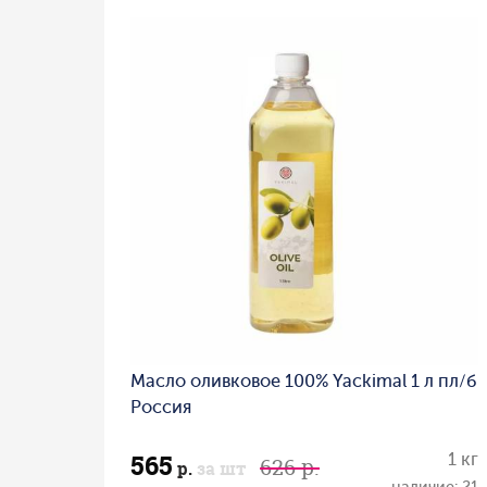
Масло оливковое 100% Yackimal 1 л пл/б
Россия
565
1 кг
626 р.
р.
за шт
наличие: 21