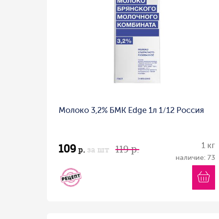
Молоко 3,2% БМК Edge 1л 1/12 Россия
109
1 кг
119 р.
р.
за шт
наличие: 73