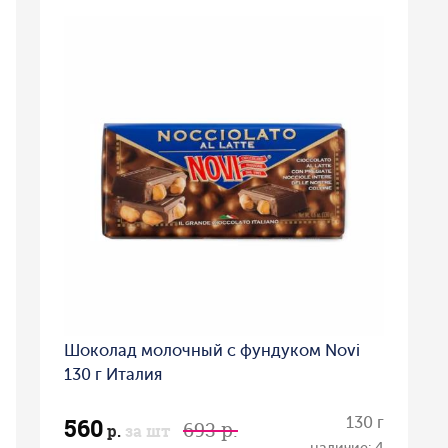
Шоколад молочный с фундуком Novi
130 г Италия
560
130 г
693 р.
р.
за шт
наличие: 4