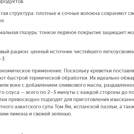
родуктов.
тая структура: плотные и сочные волокна сохраняют св
ке.
альная глазурь: тонкое ледяное покрытие защищает м
вый рацион: ценный источник чистейшего легкоусвояем
-3.
ономическое применение: Поскольку креветки поставл
ют быстрой термической обработки. Их идеально обжар
 или воке с добавлением оливкового масла, раздавленно
го соуса — всего по 2–3 минуты с каждой стороны до п
тки превосходно подходят для приготовления изысканно
тного азиатского супа Том Ям, испанской паэльи, а такж
ами лимона и свежей зеленью.