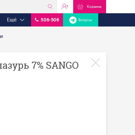
?
Корзина
Ещё
506-506
Бонусы
ки
глазурь 7% SANGO