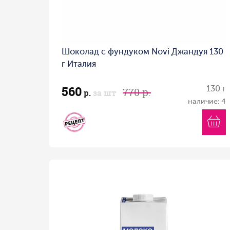
Шоколад с фундуком Novi Джандуя 130
г Италия
560
130 г
770 р.
р.
за шт
наличие: 4