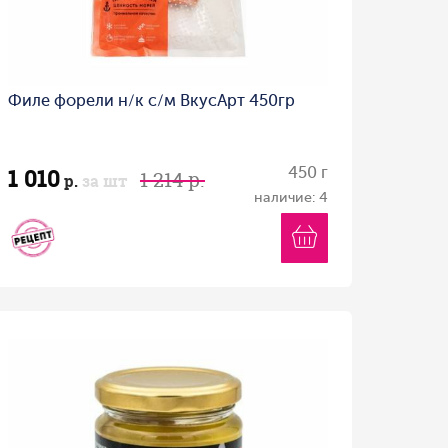
Филе форели н/к с/м ВкусАрт 450гр
1 010
450 г
1 214 р.
р.
за шт
наличие: 4