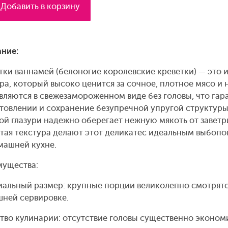
Добавить в корзину
ние:
тки ваннамей (белоногие королевские креветки) — это
ра, который высоко ценится за сочное, плотное мясо и 
вляются в свежезамороженном виде без головы, что га
товлении и сохранение безупречной упругой структуры
ой глазури надежно оберегает нежную мякоть от заветр
тая текстура делают этот деликатес идеальным выбоп
машней кухне.
ущества:
альный размер: крупные порции великолепно смотрятс
ней сервировке.
тво кулинарии: отсутствие головы существенно экономи