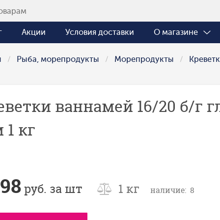
г
Акции
Условия доставки
О магазине
ы
Рыба, морепродукты
Морепродукты
Кревет
еветки ваннамей 16/20 б/г 
 1 кг
598
руб. за шт
1 кг
наличие: 8