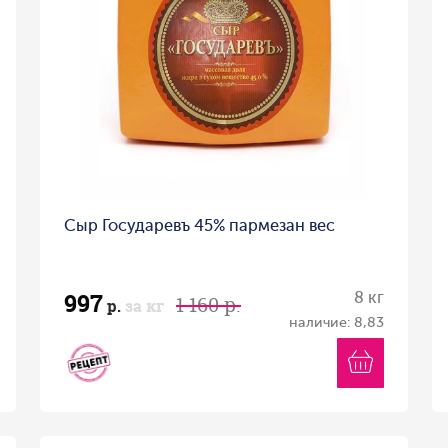
Сыр Государевъ 45% пармезан вес
997
8 кг
1 160 р.
р.
за кг
наличие: 8,83