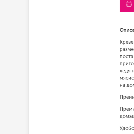
Описа
Креве
разме
поста
приго
ледян
мясис
на до
Преим
Преми
домаш
Удобс