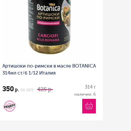
Артишоки по-римски в масле BOTANICA
314мл ст/б 1/12 Италия
350
314 г
425 р.
р.
за шт
наличие: 6