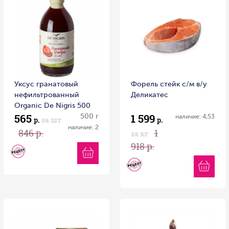
Уксус гранатовый
Форель стейк с/м в/у
нефильтрованный
Деликатес
Organic Dе Nigris 500
565
1 599
мл 1/6
500 г
наличие: 4,53
р.
за шт
р.
наличие: 2
846 р.
1
за кг
918 р.