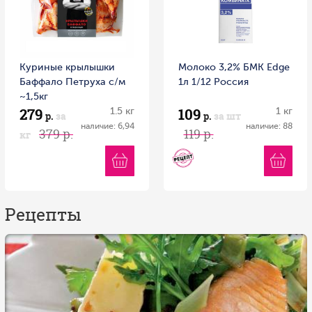
Куриные крылышки
Молоко 3,2% БМК Edge
Баффало Петруха с/м
1л 1/12 Россия
~1,5кг
279
109
1.5 кг
1 кг
р.
за
р.
за шт
наличие: 6,94
наличие: 88
379 р.
119 р.
кг
Рецепты