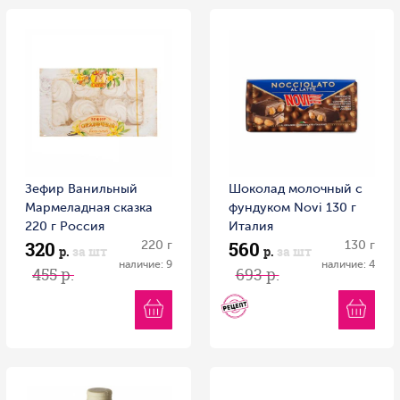
Зефир Ванильный
Шоколад молочный с
Мармеладная сказка
фундуком Novi 130 г
220 г Россия
Италия
320
560
220 г
130 г
р.
за шт
р.
за шт
наличие: 9
наличие: 4
455 р.
693 р.